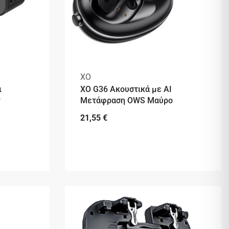
XO
ι
XO G36 Ακουστικά με AI
r
Μετάφραση OWS Μαύρο
21,55
€