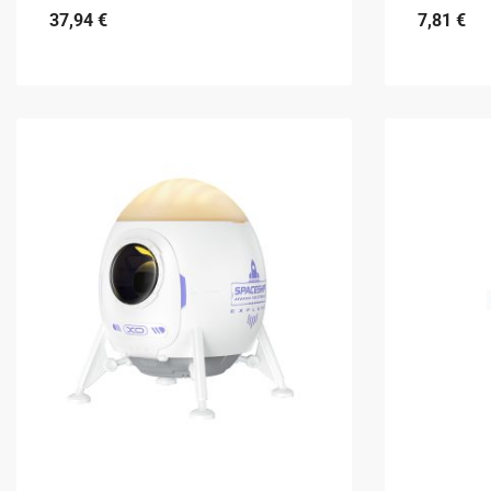
37,94
€
7,81
€