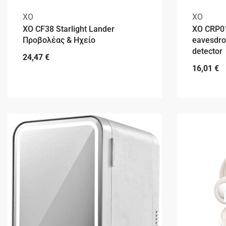
XO
XO
XO CF38 Starlight Lander
XO CRP01
Προβολέας & Ηχείο
eavesdrop
detector
24,47
€
16,01
€