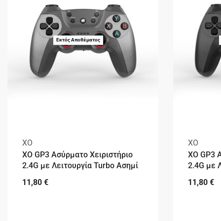
Εκτός Αποθέματος
XO
XO
XO GP3 Ασύρματο Χειριστήριο
XO GP3 Α
2.4G με Λειτουργία Turbo Ασημί
2.4G με 
11,80
€
11,80
€