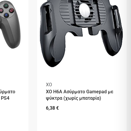
XO
σύρματο
XO H6A Ασύρματο Gamepad με
 PS4
ψύκτρα (χωρίς μπαταρία)
6,38
€