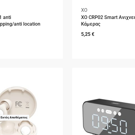
XO
 anti
XO CRP02 Smart Ανιχνε
ping/anti location
Κάμερας
5,25
€
Εκτός Αποθέματος