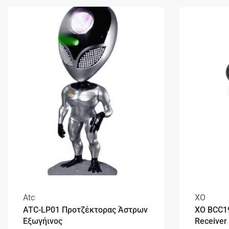
Atc
XO
ATC-LP01 Προτζέκτορας Άστρων
XO BCC19
Εξωγήινος
Receiver