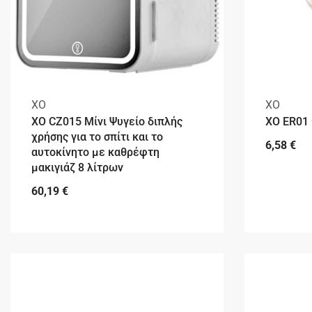
XO
XO
XO CZ015 Μίνι Ψυγείο διπλής
XO ER01
χρήσης για το σπίτι και το
6,58
€
αυτοκίνητο με καθρέφτη
μακιγιάζ 8 λίτρων
60,19
€