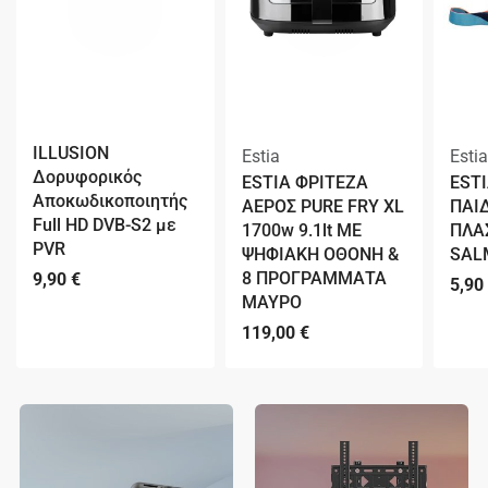
ILLUSION
Estia
Estia
Δορυφορικός
ESTIA ΦΡΙΤΕΖΑ
EST
Αποκωδικοποιητής
ΑΕΡΟΣ PURE FRY XL
ΠΑΙ
Full HD DVB-S2 με
1700w 9.1lt ME
ΠΛΑ
PVR
ΨΗΦΙΑΚΗ ΟΘΟΝΗ &
SAL
8 ΠΡΟΓΡΑΜΜΑΤΑ
9,90
€
5,90
ΜΑΥΡΟ
119,00
€