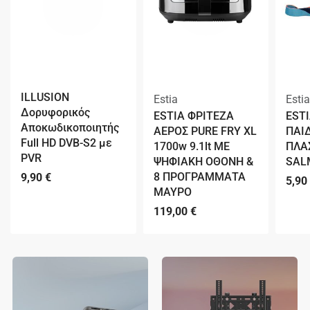
ILLUSION
Estia
Estia
Δορυφορικός
ESTIA ΦΡΙΤΕΖΑ
EST
Αποκωδικοποιητής
ΑΕΡΟΣ PURE FRY XL
ΠΑΙ
Full HD DVB-S2 με
1700w 9.1lt ME
ΠΛΑ
PVR
ΨΗΦΙΑΚΗ ΟΘΟΝΗ &
SAL
8 ΠΡΟΓΡΑΜΜΑΤΑ
9,90
€
5,90
ΜΑΥΡΟ
119,00
€